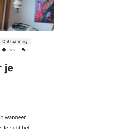
Ontspanning
1 min
0
 je
dan wanneer
. Je hebt het