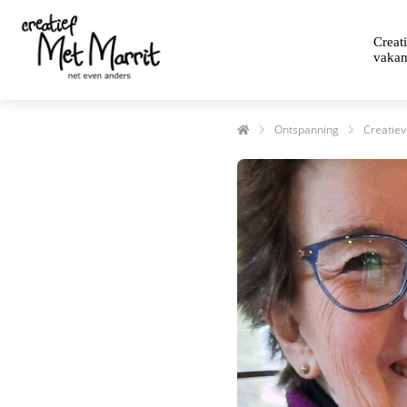
Creat
vakan
Ontspanning
Creatiev