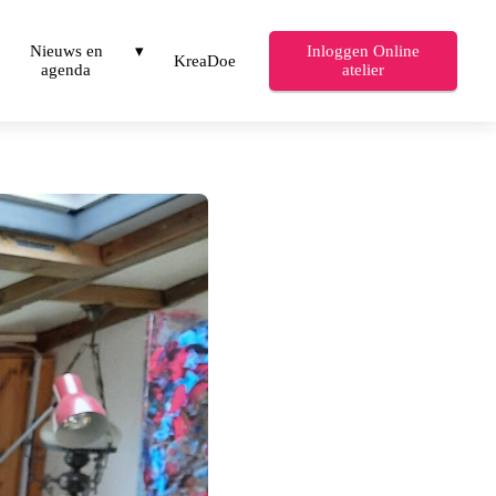
Nieuws en
Inloggen Online
KreaDoe
agenda
atelier