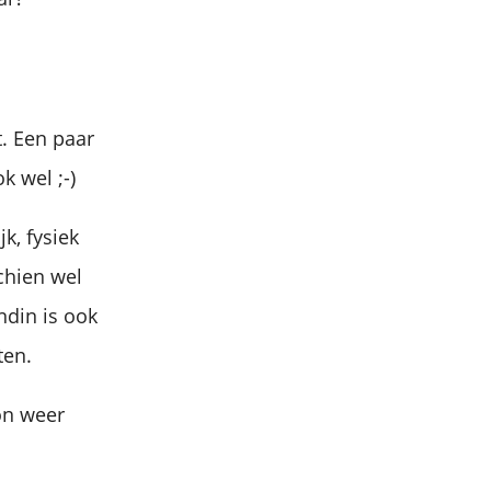
t. Een paar
k wel ;-)
jk, fysiek
chien wel
ndin is ook
ten.
on weer