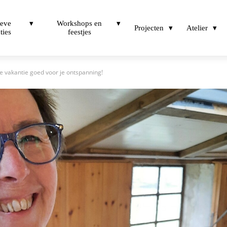
ieve
Workshops en
Projecten
Atelier
ties
feestjes
e vakantie goed voor je ontspanning!