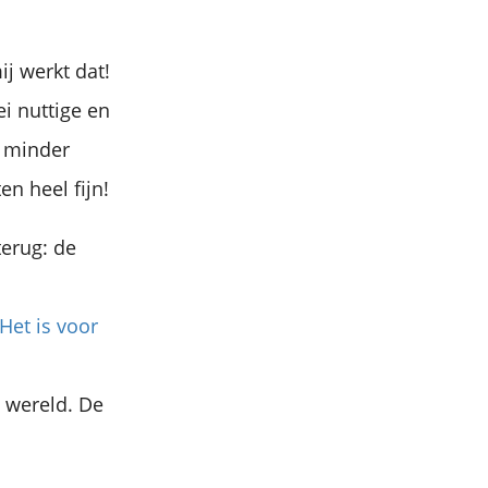
j werkt dat!
ei nuttige en
t minder
n heel fijn!
terug: de
Het is voor
e wereld. De