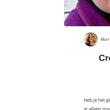
Marr
Cr
Heb je het g
je alleen maa