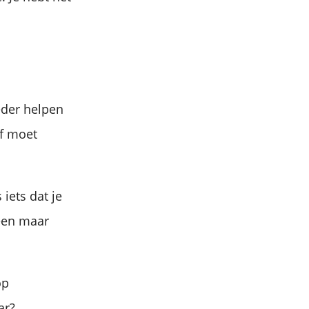
ieder helpen
lf moet
iets dat je
leen maar
op
ar?