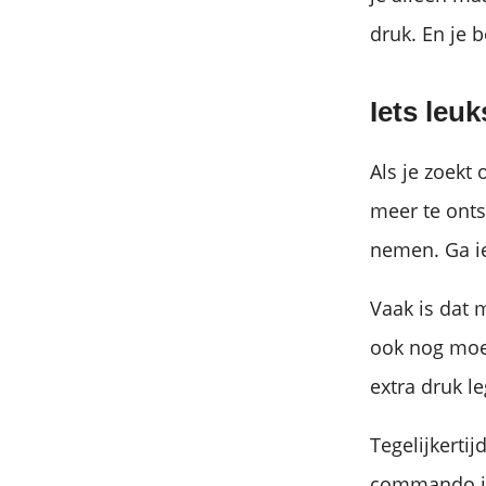
druk. En je 
Iets leu
Als je zoekt 
meer te onts
nemen. Ga ie
Vaak is dat 
ook nog moet
extra druk l
Tegelijkertij
commando iet